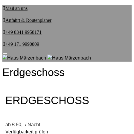
Mail an uns
Anfahrt & Routenplaner
+49 8341 9958171
+49 171 9990809
Toggle
navigation
Erdgeschoss
ERDGESCHOSS
ab € 80,-
/ Nacht
Verfügbarkeit prüfen